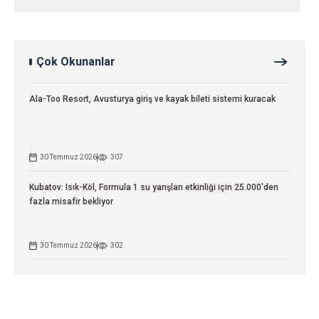
Çok Okunanlar
Ala-Too Resort, Avusturya giriş ve kayak bileti sistemi kuracak
30 Temmuz 2026
307
Kubatov: Isık-Köl, Formula 1 su yarışları etkinliği için 25.000'den
fazla misafir bekliyor
30 Temmuz 2026
302