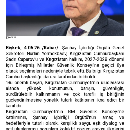
www
Bişkek, 4.06.26 /Kabar/.
Şanhay İşbirliği Örgütü Genel
Sekreteri Nurlan Yermekbaev, Kırgızistan Cumhurbaşkanı
Sadır Caparov'u ve Kırgızistan halkını, 2027-2028 dönemi
için Birleşmiş Milletler Güvenlik Konseyi'ne geçici üye
olarak seçilmeleri nedeniyle tebrik etti. Bu bilgi Kırgızistan
Cumhurbaşkanlığı İdaresi tarafından bildirildi.
"Bu önemli başarı, Kırgızistan Cumhuriyeti'nin uluslararası
alanda yüksek konumunun, barışın, güvenliğin,
sürdürülebilir kalkınmanın ve çok taraflı iş birliğinin
güçlendirilmesine yönelik tutarlı katkısının ikna edici bir
kanıtıdır.
Kırgızistan Cumhuriyeti'nin BM Güvenlik Konseyi'ne
katılımının, Şanhay İşbirliği Örgütü'nün amaç ve
hedefleriyle tutarlı olarak, karşılıklı saygı, eşit diyalog ve
acil uluslararası sorunlara kolektif çözüm arayışı ilkelerini