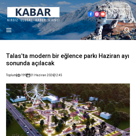
Tur
Talas'ta modern bir eğlence parkı Haziran ayı
sonunda açılacak
Toplum
199
01 Haziran 2026
12:45