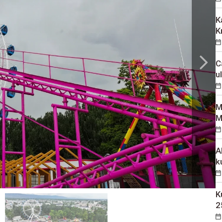
K
K
C
u
M
M
A
k
K
2