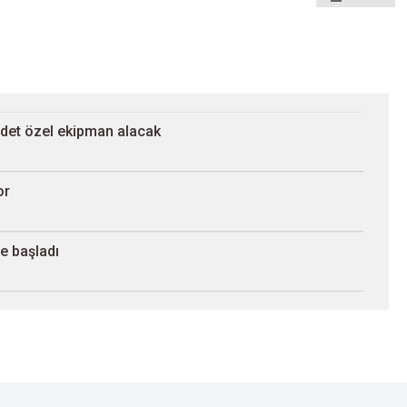
adet özel ekipman alacak
or
e başladı