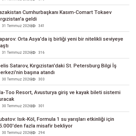
azakistan Cumhurbaşkanı Kasım-Comart Tokaev
ırgızistan'a geldi
31 Temmuz 2026
341
aparov: Orta Asya'da iş birliği yeni bir nitelikli seviyeye
laştı
31 Temmuz 2026
316
elis Satarov, Kırgızistan'daki St. Petersburg Bilgi İş
erkezi'nin başına atandı
30 Temmuz 2026
303
la-Too Resort, Avusturya giriş ve kayak bileti sistemi
uracak
30 Temmuz 2026
301
ubatov: Isık-Köl, Formula 1 su yarışları etkinliği için
5.000'den fazla misafir bekliyor
30 Temmuz 2026
294