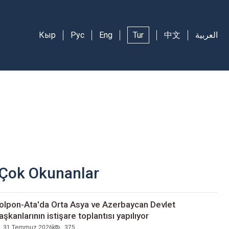
Кыр
Рус
Eng
Tur
中文
العربية
Çok Okunanlar
olpon-Ata'da Orta Asya ve Azerbaycan Devlet
aşkanlarının istişare toplantısı yapılıyor
31 Temmuz 2026
375