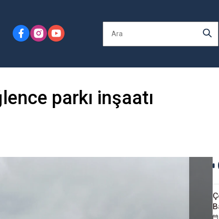
lence parkı inşaatı
Ç
B