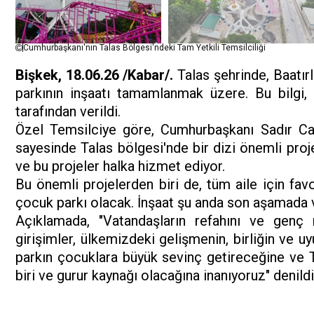
Cumhurbaşkanı'nın Talas Bölgesi'ndeki Tam Yetkili Temsilciliği
Bişkek, 18.06.26 /Kabar/.
Talas şehrinde, Baatır
parkının inşaatı tamamlanmak üzere. Bu bilgi,
tarafından verildi.
Özel Temsilciye göre, Cumhurbaşkanı Sadır Cap
sayesinde Talas bölgesi'nde bir dizi önemli proje 
ve bu projeler halka hizmet ediyor.
Bu önemli projelerden biri de, tüm aile için fa
çocuk parkı olacak. İnşaat şu anda son aşamada 
Açıklamada, "Vatandaşların refahını ve genç 
girişimler, ülkemizdeki gelişmenin, birliğin ve uy
parkın çocuklara büyük sevinç getireceğine ve T
biri ve gurur kaynağı olacağına inanıyoruz" denildi