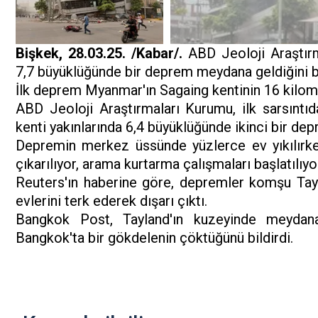
Bişkek, 28.03.25. /Kabar/.
ABD Jeoloji Araştır
7,7 büyüklüğünde bir deprem meydana geldiğini bi
İlk deprem Myanmar'ın Sagaing kentinin 16 kilo
ABD Jeoloji Araştırmaları Kurumu, ilk sarsıntı
kenti yakınlarında 6,4 büyüklüğünde ikinci bir dep
Depremin merkez üssünde yüzlerce ev yıkılırke
çıkarılıyor, arama kurtarma çalışmaları başlatılıyo
Reuters'ın haberine göre, depremler komşu Tayla
evlerini terk ederek dışarı çıktı.
Bangkok Post, Tayland'ın kuzeyinde meydan
Bangkok'ta bir gökdelenin çöktüğünü bildirdi.