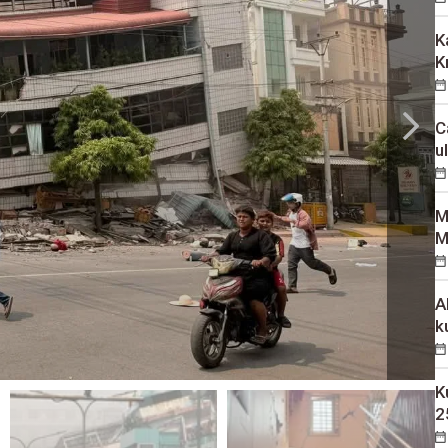
K
K
C
u
M
M
A
k
K
2