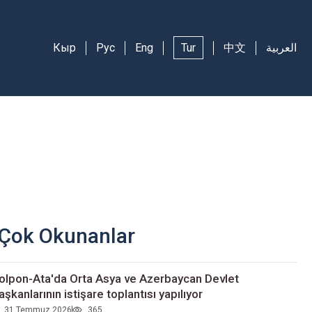
Кыр
Рус
Eng
Tur
中文
العربية
Çok Okunanlar
olpon-Ata'da Orta Asya ve Azerbaycan Devlet
aşkanlarının istişare toplantısı yapılıyor
31 Temmuz 2026
365