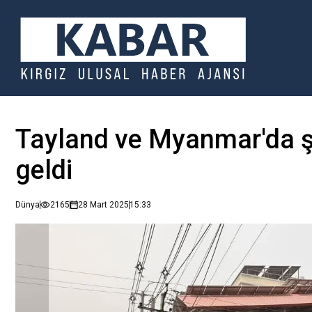
Tayland ve Myanmar'da 
geldi
Dünya
2165
28 Mart 2025
15:33