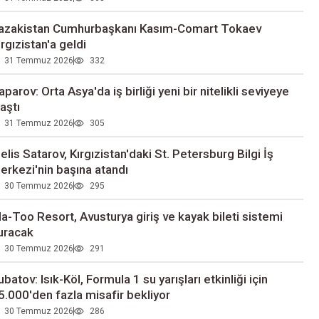
azakistan Cumhurbaşkanı Kasım-Comart Tokaev
ırgızistan'a geldi
31 Temmuz 2026
332
aparov: Orta Asya'da iş birliği yeni bir nitelikli seviyeye
laştı
31 Temmuz 2026
305
elis Satarov, Kırgızistan'daki St. Petersburg Bilgi İş
erkezi'nin başına atandı
30 Temmuz 2026
295
la-Too Resort, Avusturya giriş ve kayak bileti sistemi
uracak
30 Temmuz 2026
291
ubatov: Isık-Köl, Formula 1 su yarışları etkinliği için
5.000'den fazla misafir bekliyor
30 Temmuz 2026
286