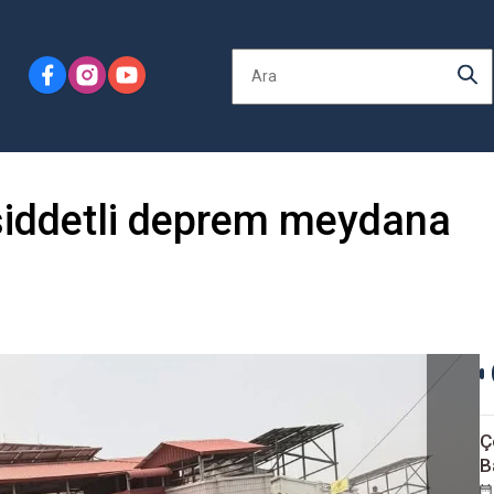
şiddetli deprem meydana
Ç
B