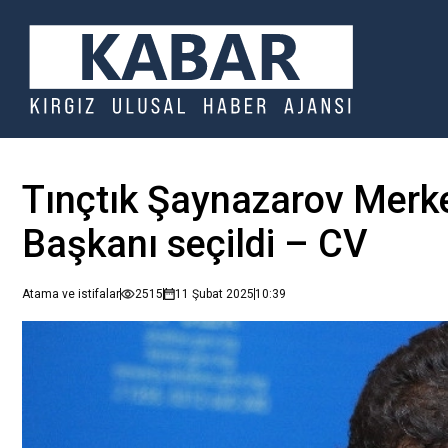
Tınçtık Şaynazarov Mer
Başkanı seçildi – CV
Atama ve istifalar
2515
11 Şubat 2025
10:39