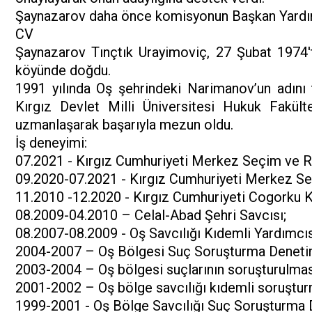
Şaynazarov daha önce komisyonun Başkan Yardım
CV
Şaynazarov Tınçtık Urayimoviç, 27 Şubat 1974'
köyünde doğdu.
1991 yılında Oş şehrindeki Narimanov’un adını 
Kırgız Devlet Milli Üniversitesi Hukuk Fakült
uzmanlaşarak başarıyla mezun oldu.
İş deneyimi:
07.2021 - Kırgız Cumhuriyeti Merkez Seçim ve 
09.2020-07.2021 - Kırgız Cumhuriyeti Merkez S
11.2010 -12.2020 - Kırgız Cumhuriyeti Cogorku Ke
08.2009-04.2010 – Celal-Abad Şehri Savcısı;
08.2007-08.2009 - Oş Savcılığı Kıdemli Yardımcı
2004-2007 – Oş Bölgesi Suç Soruşturma Denetim
2003-2004 – Oş bölgesi suçlarının soruşturulmas
2001-2002 – Oş bölge savcılığı kıdemli soruştur
1999-2001 - Oş Bölge Savcılığı Suç Soruşturma 