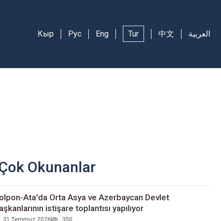
Кыр
Рус
Eng
Tur
中文
العربية
Çok Okunanlar
olpon-Ata'da Orta Asya ve Azerbaycan Devlet
aşkanlarının istişare toplantısı yapılıyor
31 Temmuz 2026
350