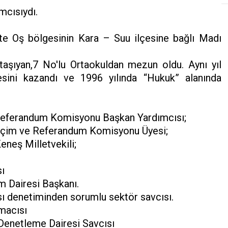
cısıydı.
te Oş bölgesinin Kara – Suu ilçesine bağlı Madı
taşıyan,7 No'lu Ortaokuldan mezun oldu. Aynı yıl
esini kazandı ve 1996 yılında “Hukuk” alanında
Referandum Komisyonu Başkan Yardımcısı;
eçim ve Referandum Komisyonu Üyesi;
neş Milletvekili;
sı
 Dairesi Başkanı.
ı denetiminden sorumlu sektör savcısı.
macısı
Denetleme Dairesi Savcısı