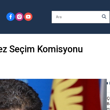
kez Seçim Komisyonu
Ç
B