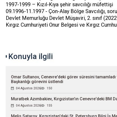
1997-1999 – Kızıl-Kıya şehir savcılığı müfettişi
09.1996-11.1997 - Çon-Alay Bölge Savcılığı, sor
Devlet Memurluğu Devlet Müşaviri, 2. sınıf (2022)
Kırgız Cumhuriyeti Onur Belgesi ve Kırgız Cumhuri
Konuyla ilgili
Omar Sultanov, Cenevre'deki görev süresini tamamladı 
Başkanlığı görevini üstlendi
04 Ağustos 2026
150
Muratbek Azımbakiev, Kırgızistan'ın Cenevre'deki BM Da
04 Ağustos 2026
155
Melis Satarov, Kırgızistan'daki St. Petersburg Bilgi İş M