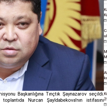
K
K
C
u
M
M
A
k
yonu Başkanlığına Tınçtık Şaynazarov seçildi.
K
2
oplantıda Nurcan Şayldabekova'nın istifasını