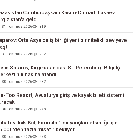
azakistan Cumhurbaşkanı Kasım-Comart Tokaev
ırgızistan'a geldi
31 Temmuz 2026
319
aparov: Orta Asya'da iş birliği yeni bir nitelikli seviyeye
laştı
31 Temmuz 2026
292
elis Satarov, Kırgızistan'daki St. Petersburg Bilgi İş
erkezi'nin başına atandı
30 Temmuz 2026
282
la-Too Resort, Avusturya giriş ve kayak bileti sistemi
uracak
30 Temmuz 2026
278
ubatov: Isık-Köl, Formula 1 su yarışları etkinliği için
5.000'den fazla misafir bekliyor
30 Temmuz 2026
273