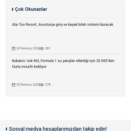
Çok Okunanlar
Ala-Too Resort, Avusturya giriş ve kayak bileti sistemi kuracak
30 Temmuz 2026
281
Kubatov: Isık-Köl, Formula 1 su yarışları etkinliği için 25.000'den
fazla misafir bekliyor
30 Temmuz 2026
278
Sosyal medya hesaplarımızdan takip edin!