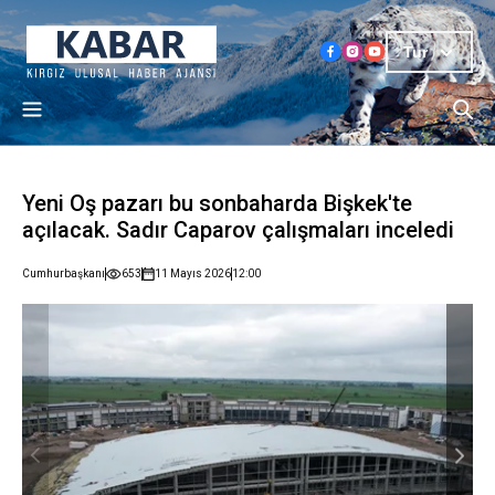
Tur
Yeni Oş pazarı bu sonbaharda Bişkek'te
açılacak. Sadır Caparov çalışmaları inceledi
Cumhurbaşkanı
653
11 Mayıs 2026
12:00