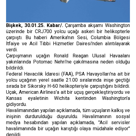
Bişkek, 30.01.25. Kabar/.
Çarşamba akşamı Washington
üzerinde bir CRJ700 yolcu uçağı askeri bir helikopterle
çarpıştı. Bu haberi Amerika'nın Sesi, Columbia Bölgesi
İtfaiye ve Acil Tıbbi Hizmetler Dairesi'nden alıntılayarak
verdi.
Çarpışmanın uçağın Ronald Reagan Ulusal Havaalanı
yakınlarında Potomac Nehri'ne çakılmasına neden olduğu
bildirildi.
Federal Havacılık İdaresi (FAA), PSA Havayolları'na ait bir
yolcu uçağının yerel saatle 21.00 sıralarında inişe geçtiği
sırada bir Sikorsky H-60 ​​​​helikopteriyle çarpıştığını bildirdi.
Uçak, American Airlines'a ait bir uçuş gerçekleştiriyordu ve
Kansas eyaletinin Wichita kentinden Washington'a
gidiyordu.
Havalimanından yapılan açıklamada, tüm uçuşların kalkış ve
inişinin durdurulduğu duyuruldu. Havalimanının sosyal
medya hesabından yapılan açıklamada, "Acil servisler
havalimanında bir uçağın karıştığı olaya müdahale ediyor"
denildi.