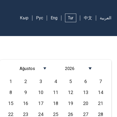
Кыр
Рус
Eng
Tur
中文
العربية
Ağustos
2026
Январь
2026
1
2
3
4
5
6
7
Февраль
2025
8
9
10
11
12
13
14
Март
2024
Апрель
2023
15
16
17
18
19
20
21
Май
2022
22
23
24
25
26
27
28