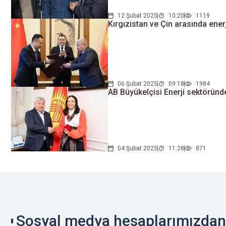
12 Şubat 2025
10:20
1119
Kırgızistan ve Çin arasında ener
06 Şubat 2025
09:18
1984
AB Büyükelçisi Enerji sektöründek
04 Şubat 2025
11:28
871
Sosyal medya hesaplarımızdan 