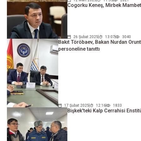
12 Mart 2025
11:53
2821
Cogorku Keneş, Mirbek Mambetali
26 Şubat 2025
13:07
3040
Bakıt Töröbaev, Bakan Nurdan Orunta
personeline tanıttı
17 Şubat 2025
12:16
1833
Bişkek'teki Kalp Cerrahisi Enst