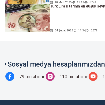
10 Mart 2025
11:18
6748
Türk Lirası tarihin en düşük sev
04 Şubat 2025
11:34
2578
Sosyal medya hesaplarımızdan 
79 bin abone
110 bin abone
1