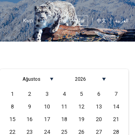
Кыр
Рус
Eng
Tur
中文
العربية
Ağustos
2026
Январь
2026
1
2
3
4
5
6
7
Февраль
2025
8
9
10
11
12
13
14
Март
2024
Апрель
2023
15
16
17
18
19
20
21
Май
2022
22
23
24
25
26
27
28