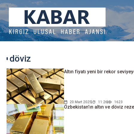
döviz
Altın fiyatı yeni bir rekor seviyey
20 Mart 2025
11:26
1623
Özbekistan'ın altın ve döviz reze