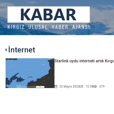
İnternet
Starlink uydu interneti artık Kır
25 Mayıs 2026
15:38
379