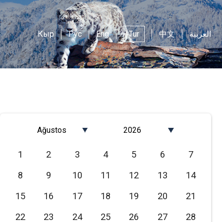
Кыр
Рус
Eng
Tur
中文
العربية
Ağustos
2026
Январь
2026
1
2
3
4
5
6
7
Февраль
2025
8
9
10
11
12
13
14
Март
2024
Апрель
2023
15
16
17
18
19
20
21
Май
2022
22
23
24
25
26
27
28