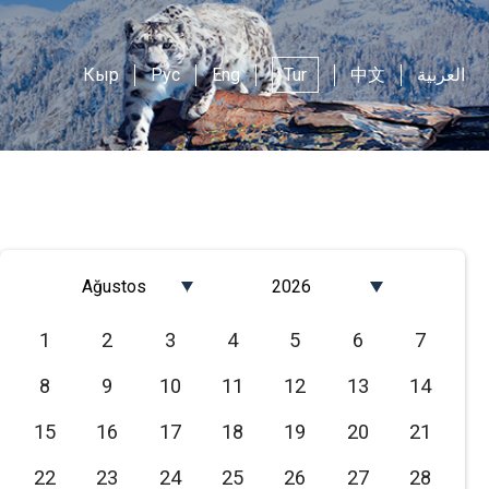
Кыр
Рус
Eng
Tur
中文
العربية
Ağustos
2026
Январь
2026
1
2
3
4
5
6
7
Февраль
2025
8
9
10
11
12
13
14
Март
2024
Апрель
2023
15
16
17
18
19
20
21
Май
2022
22
23
24
25
26
27
28