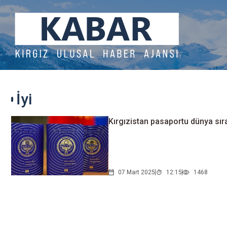
İyi
Kırgızistan pasaportu dünya sıra
07 Mart 2025
12:15
1468