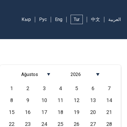
Кыр
Рус
Eng
Tur
中文
العربية
Ağustos
2026
Январь
2026
1
2
3
4
5
6
7
Февраль
2025
8
9
10
11
12
13
14
Март
2024
Апрель
2023
15
16
17
18
19
20
21
Май
2022
22
23
24
25
26
27
28