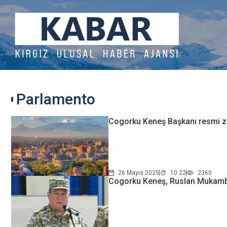
Parlamento
Cogorku Keneş Başkanı resmi ziy
26 Mayıs 2025
10:22
2360
Cogorku Keneş, Ruslan Mukambe