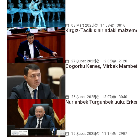
03 Mart 2025
14:08
3816
Kırgız-Tacik sınırındaki malzeme
27 Şubat 2025
12:05
2120
Cogorku Keneş, Mirbek Mambetali
26 Şubat 2025
13:07
3040
Nurlanbek Turgunbek uulu: Erk
19 Şubat 2025
11:14
2907