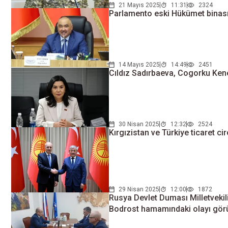
21 Mayıs 2025
11:31
2324
Parlamento eski Hükümet binası
14 Mayıs 2025
14:49
2451
Сıldız Sadırbaeva, Cogorku Kene
30 Nisan 2025
12:32
2524
Kırgızistan ve Türkiye ticaret c
29 Nisan 2025
12:00
1872
Rusya Devlet Duması Milletvekil
Bodrost hamamındaki olayı gör