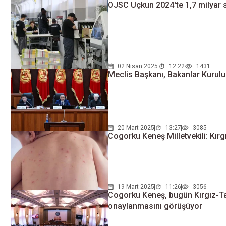
OJSC Uçkun 2024'te 1,7 milyar
02 Nisan 2025
12:22
1431
Meclis Başkanı, Bakanlar Kurulu 
20 Mart 2025
13:27
3085
Cogorku Keneş Milletvekili: Kırg
19 Mart 2025
11:26
3056
Cogorku Keneş, bugün Kırgız-Tac
onaylanmasını görüşüyor