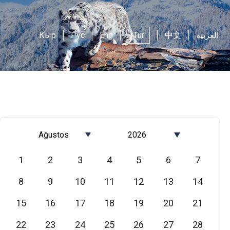
Кыр
Рус
Eng
Tur
中文
العربية
Ağustos
2026
Январь
2026
1
2
3
4
5
6
7
Февраль
2025
8
9
10
11
12
13
14
Март
2024
Апрель
2023
15
16
17
18
19
20
21
Май
2022
22
23
24
25
26
27
28