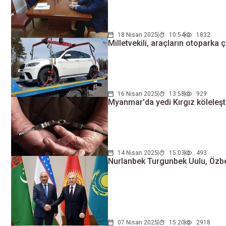
18 Nisan 2025
10:54
1832
Milletvekili, araçların otoparka 
16 Nisan 2025
13:58
929
Myanmar'da yedi Kırgız köleleşti
14 Nisan 2025
15:03
493
Nurlanbek Turgunbek Uulu, Özbe
07 Nisan 2025
15:20
2918