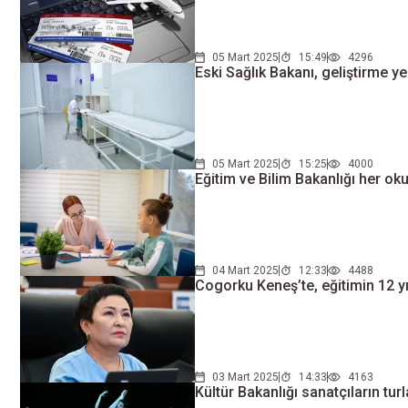
05 Mart 2025
15:49
4296
Eski Sağlık Bakanı, geliştirme y
05 Mart 2025
15:25
4000
Eğitim ve Bilim Bakanlığı her oku
04 Mart 2025
12:33
4488
Cogorku Keneş’te, eğitimin 12 yıl
03 Mart 2025
14:33
4163
Kültür Bakanlığı sanatçıların turl