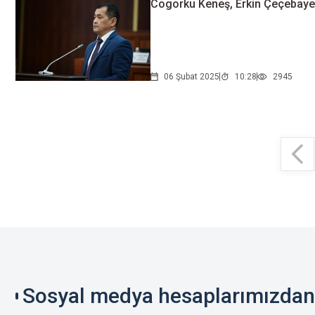
Cogorku Keneş, Erkin Çeçebayev
06 Şubat 2025
10:28
2945
Sosyal medya hesaplarımızdan 