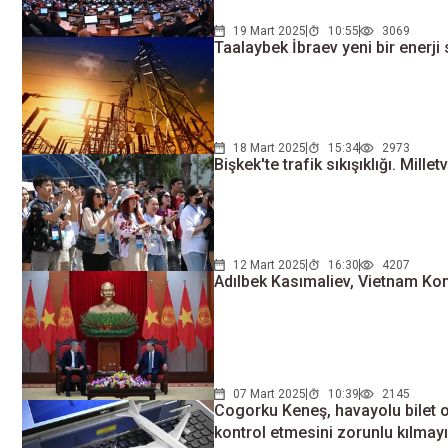
19 Mart 2025
10:55
3069
Taalaybek İbraev yeni bir enerj
18 Mart 2025
15:34
2973
Bişkek'te trafik sıkışıklığı. Mille
12 Mart 2025
16:30
4207
Adılbek Kasımaliev, Vietnam Kom
07 Mart 2025
10:39
2145
Cogorku Keneş, havayolu bilet of
kontrol etmesini zorunlu kılmayı