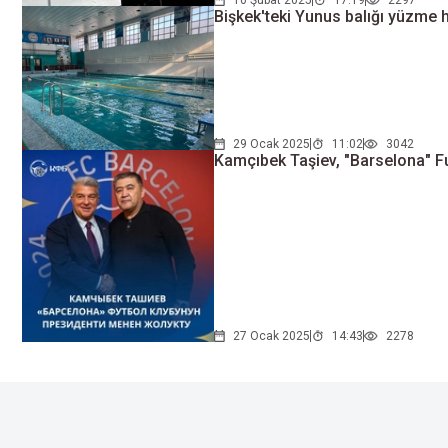
Bişkek'teki Yunus balığı yüzme 
29 Ocak 2025
11:02
3042
Kamçıbek Taşiev, "Barselona" Fu
27 Ocak 2025
14:43
2278