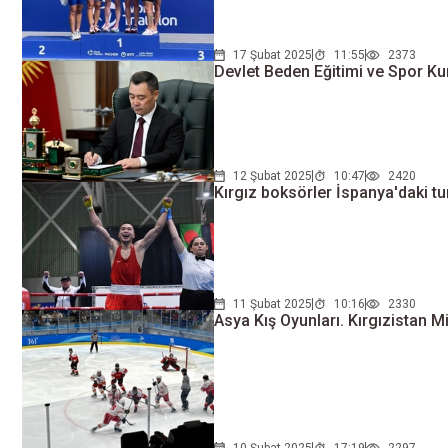
17 Şubat 2025
11:55
2373
Devlet Beden Eğitimi ve Spor K
12 Şubat 2025
10:47
2420
Kırgız boksörler İspanya'daki 
11 Şubat 2025
10:16
2330
Asya Kış Oyunları. Kırgızistan M
10 Şubat 2025
17:19
2297