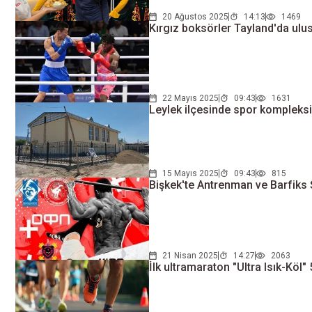
20 Ağustos 2025
14:13
1469
Kırgız boksörler Tayland'da ulus
22 Mayıs 2025
09:43
1631
Leylek ilçesinde spor kompleks
15 Mayıs 2025
09:43
815
Bişkek'te Antrenman ve Barfik
21 Nisan 2025
14:27
2063
İlk ultramaraton "Ultra Isık-Köl"