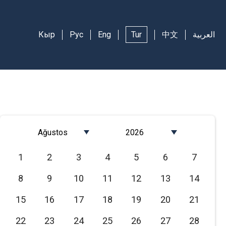
Кыр
Рус
Eng
Tur
中文
العربية
Ağustos
2026
Январь
2026
1
2
3
4
5
6
7
Февраль
2025
8
9
10
11
12
13
14
Март
2024
Апрель
2023
15
16
17
18
19
20
21
Май
2022
22
23
24
25
26
27
28