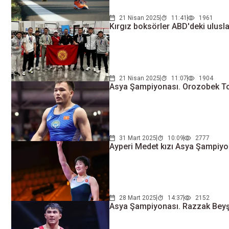
21 Nisan 2025
11:41
1961
Kırgız boksörler ABD'deki ulusl
21 Nisan 2025
11:07
1904
Asya Şampiyonası. Orozobek 
31 Mart 2025
10:09
2777
Ayperi Medet kızı Asya Şampiyo
28 Mart 2025
14:37
2152
Asya Şampiyonası. Razzak Bey