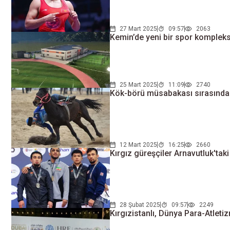
27 Mart 2025
09:57
2063
Kemin’de yeni bir spor kompleksi
25 Mart 2025
11:09
2740
Kök-börü müsabakası sırasında b
12 Mart 2025
16:25
2660
Kırgız güreşçiler Arnavutluk'ta
28 Şubat 2025
09:57
2249
Kırgızistanlı, Dünya Para-Atlet