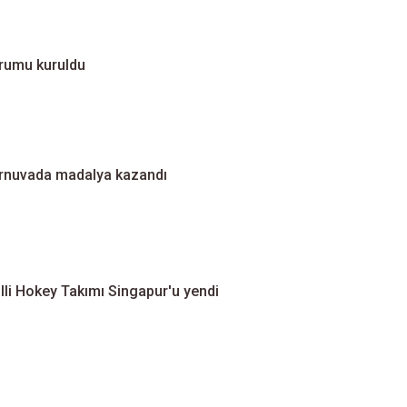
urumu kuruldu
turnuvada madalya kazandı
illi Hokey Takımı Singapur'u yendi