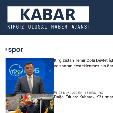
spor
Kırgızistan Temir Colu Devlet İş
ve sporun desteklenmesinin öne
25 Mayıs 2026
15:01
467
Dağcı Eduard Kubatov, K2 tırman