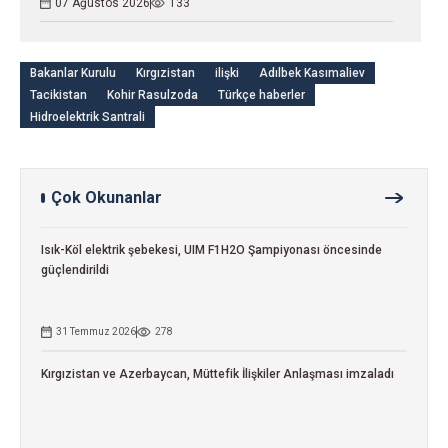
07 Ağustos 2026
133
Bakanlar Kurulu
Kırgızistan
ilişki
Adılbek Kasımaliev
Tacikistan
Kohir Rasulzoda
Türkçe haberler
Hidroelektrik Santrali
Çok Okunanlar
Isık-Köl elektrik şebekesi, UIM F1H2O Şampiyonası öncesinde
güçlendirildi
31 Temmuz 2026
278
Kırgızistan ve Azerbaycan, Müttefik İlişkiler Anlaşması imzaladı