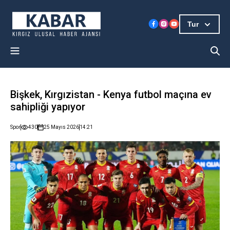
Tur
Bişkek, Kırgızistan - Kenya futbol maçına ev
sahipliği yapıyor
Spor
430
25 Mayıs 2026
14:21