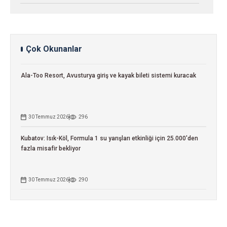
Çok Okunanlar
Ala-Too Resort, Avusturya giriş ve kayak bileti sistemi kuracak
30 Temmuz 2026
296
Kubatov: Isık-Köl, Formula 1 su yarışları etkinliği için 25.000'den
fazla misafir bekliyor
30 Temmuz 2026
290