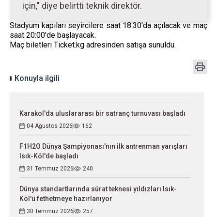
için," diye belirtti teknik direktör.
Stadyum kapıları seyircilere saat 18:30'da açılacak ve maç
saat 20:00'de başlayacak.
Maç biletleri Ticket.kg adresinden satışa sunuldu.
Konuyla ilgili
Karakol'da uluslararası bir satranç turnuvası başladı
04 Ağustos 2026
162
F1H2O Dünya Şampiyonası'nın ilk antrenman yarışları
Isık-Köl'de başladı
31 Temmuz 2026
240
Dünya standartlarında sürat teknesi yıldızları Isık-
Köl'ü fethetmeye hazırlanıyor
30 Temmuz 2026
257