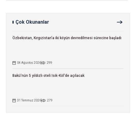
Çok Okunanlar
Özbekistan, Kırgızistan'a iki köyün devredilmesi sürecine başladı
04 Ağustos 2026
299
Bakü'nün 5 yıldızlı oteli Isık-Köl'de açılacak
31 Temmuz 2026
279