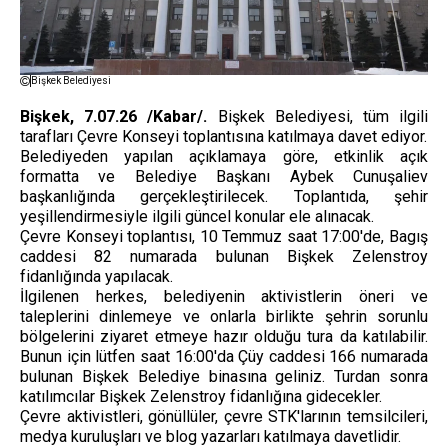
Bişkek Belediyesi
Bişkek, 7.07.26 /Kabar/.
Bişkek Belediyesi, tüm ilgili
tarafları Çevre Konseyi toplantısına katılmaya davet ediyor.
Belediyeden yapılan açıklamaya göre, etkinlik açık
formatta ve Belediye Başkanı Aybek Cunuşaliev
başkanlığında gerçekleştirilecek. Toplantıda, şehir
yeşillendirmesiyle ilgili güncel konular ele alınacak.
Çevre Konseyi toplantısı, 10 Temmuz saat 17:00'de, Bagış
caddesi 82 ​​numarada bulunan Bişkek Zelenstroy
fidanlığında yapılacak.
İlgilenen herkes, belediyenin aktivistlerin öneri ve
taleplerini dinlemeye ve onlarla birlikte şehrin sorunlu
bölgelerini ziyaret etmeye hazır olduğu tura da katılabilir.
Bunun için lütfen saat 16:00'da Çüy caddesi 166 numarada
bulunan Bişkek Belediye binasına geliniz. Turdan sonra
katılımcılar Bişkek Zelenstroy fidanlığına gidecekler.
Çevre aktivistleri, gönüllüler, çevre STK'larının temsilcileri,
medya kuruluşları ve blog yazarları katılmaya davetlidir.