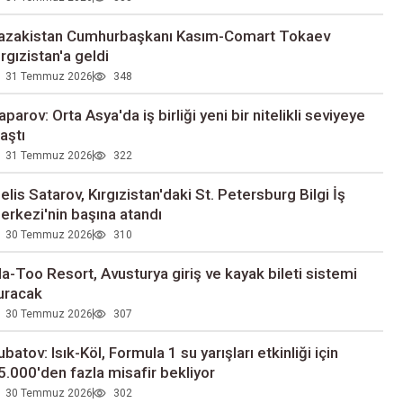
azakistan Cumhurbaşkanı Kasım-Comart Tokaev
ırgızistan'a geldi
31 Temmuz 2026
348
aparov: Orta Asya'da iş birliği yeni bir nitelikli seviyeye
laştı
31 Temmuz 2026
322
elis Satarov, Kırgızistan'daki St. Petersburg Bilgi İş
erkezi'nin başına atandı
30 Temmuz 2026
310
la-Too Resort, Avusturya giriş ve kayak bileti sistemi
uracak
30 Temmuz 2026
307
ubatov: Isık-Köl, Formula 1 su yarışları etkinliği için
5.000'den fazla misafir bekliyor
30 Temmuz 2026
302