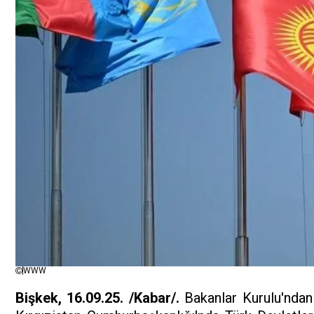
WWW
Bişkek, 16.09.25. /Kabar/.
Bakanlar Kurulu'ndan