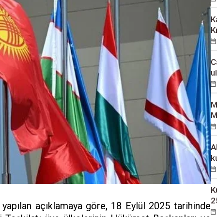
K
K
C
u
M
M
A
k
K
2
 yapılan açıklamaya göre, 18 Eylül 2025 tarihinde