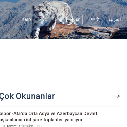
Кыр
Рус
Eng
Tur
中文
العربية
Çok Okunanlar
olpon-Ata'da Orta Asya ve Azerbaycan Devlet
aşkanlarının istişare toplantısı yapılıyor
31 Temmuz 2026
383