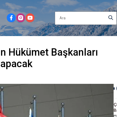
nin Hükümet Başkanları
 yapacak
Ç
B