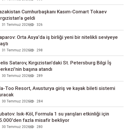
azakistan Cumhurbaşkanı Kasım-Comart Tokaev
ırgızistan'a geldi
31 Temmuz 2026
326
aparov: Orta Asya'da iş birliği yeni bir nitelikli seviyeye
laştı
31 Temmuz 2026
298
elis Satarov, Kırgızistan'daki St. Petersburg Bilgi İş
erkezi'nin başına atandı
30 Temmuz 2026
289
la-Too Resort, Avusturya giriş ve kayak bileti sistemi
uracak
30 Temmuz 2026
284
ubatov: Isık-Köl, Formula 1 su yarışları etkinliği için
5.000'den fazla misafir bekliyor
30 Temmuz 2026
280