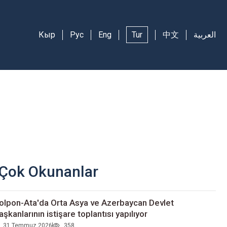
Кыр
Рус
Eng
Tur
中文
العربية
Çok Okunanlar
olpon-Ata'da Orta Asya ve Azerbaycan Devlet
aşkanlarının istişare toplantısı yapılıyor
31 Temmuz 2026
358