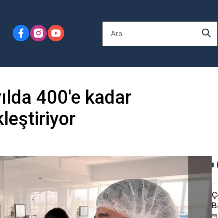
yılda 400'e kadar
leştiriyor
Ç
B