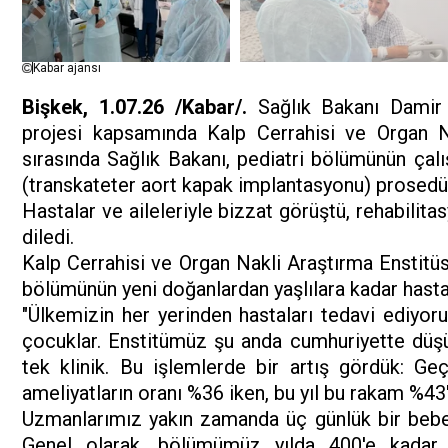
Kabar ajansı
Bişkek, 1.07.26 /Kabar/.
Sağlık Bakanı Damir 
projesi kapsamında Kalp Cerrahisi ve Organ Nak
sırasında Sağlık Bakanı, pediatri bölümünün çalı
(transkateter aort kapak implantasyonu) prosedürü
Hastalar ve aileleriyle bizzat görüştü, rehabilitas
diledi.
Kalp Cerrahisi ve Organ Nakli Araştırma Enstitü
bölümünün yeni doğanlardan yaşlılara kadar hastal
"Ülkemizin her yerinden hastaları tedavi ediyoru
çocuklar. Enstitümüz şu anda cumhuriyette düşü
tek klinik. Bu işlemlerde bir artış gördük: Geç
ameliyatların oranı %36 iken, bu yıl bu rakam %43'
Uzmanlarımız yakın zamanda üç günlük bir bebeğ
Genel olarak, bölümümüz yılda 400'e kadar ka