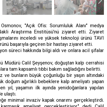
Osmonov, "Açık Ofis: Sorumluluk Alanı" medya
li Araştırma Enstitüsü'nü ziyaret etti. Ziyaret
şmalarını inceledi ve yüksek teknoloji ürünü TAVI
nü başarıyla geçiren bir hastayı ziyaret etti.
yon süreci hakkında bilgi aldı ve onlara acil şifalar
sü Müdürü Calil Şeyşenov, doğuştan kalp cerrahisi
ara tam kapsamlı tıbbi bakım sağladığını belirtti.
z ve bunların büyük çoğunluğu bir yaşın altındaki
k doğum ağırlıklı bebeklere kalp ameliyatı yapan
en yıl, yaşamın ilk ayında yenidoğanlara yapılan
e ulaştı.
e minimal invaziv kapak onarımı gerçekleştirdi.
rmaşık ameliyat gerçekleştiriyor," dedi Calil