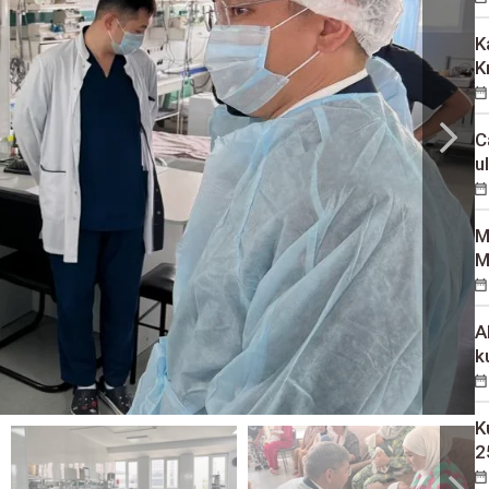
K
K
C
u
M
M
A
k
K
2