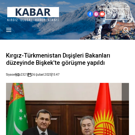
Tur
Kırgız-Türkmenistan Dışişleri Bakanları
düzeyinde Bişkek'te görüşme yapıldı
Siyaset
2321
26 Şubat 2025
15:47