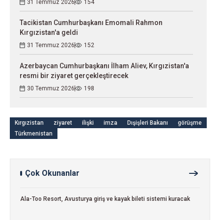
31 Temmuz 2026
154
Tacikistan Cumhurbaşkanı Emomali Rahmon
Kırgızistan'a geldi
31 Temmuz 2026
152
Azerbaycan Cumhurbaşkanı İlham Aliev, Kırgızistan'a
resmi bir ziyaret gerçekleştirecek
30 Temmuz 2026
198
Kırgızistan
ziyaret
ilişki
imza
Dışişleri Bakanı
görüşme
Türkmenistan
Çok Okunanlar
Ala-Too Resort, Avusturya giriş ve kayak bileti sistemi kuracak