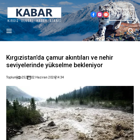
Tur
Kırgızistan'da çamur akıntıları ve nehir
seviyelerinde yükselme bekleniyor
Toplum
252
02 Haziran 2026
14:34