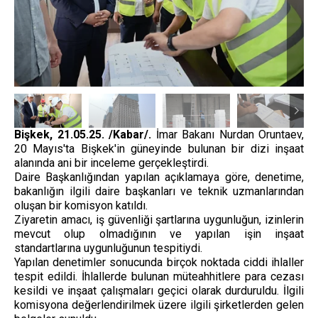
Bişkek, 21.05.25. /Kabar/.
İmar Bakanı Nurdan Oruntaev,
20 Mayıs'ta Bişkek'in güneyinde bulunan bir dizi inşaat
alanında ani bir inceleme gerçekleştirdi.
Daire Başkanlığından yapılan açıklamaya göre, denetime,
bakanlığın ilgili daire başkanları ve teknik uzmanlarından
oluşan bir komisyon katıldı.
Ziyaretin amacı, iş güvenliği şartlarına uygunluğun, izinlerin
mevcut olup olmadığının ve yapılan işin inşaat
standartlarına uygunluğunun tespitiydi.
Yapılan denetimler sonucunda birçok noktada ciddi ihlaller
tespit edildi. İhlallerde bulunan müteahhitlere para cezası
kesildi ve inşaat çalışmaları geçici olarak durduruldu. İlgili
komisyona değerlendirilmek üzere ilgili şirketlerden gelen