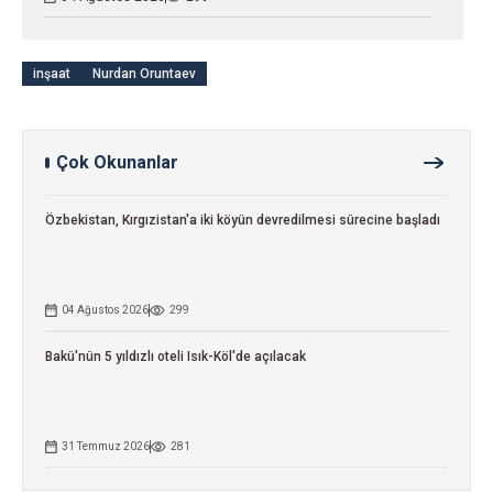
inşaat
Nurdan Oruntaev
Çok Okunanlar
Özbekistan, Kırgızistan'a iki köyün devredilmesi sürecine başladı
04 Ağustos 2026
299
Bakü'nün 5 yıldızlı oteli Isık-Köl'de açılacak
31 Temmuz 2026
281