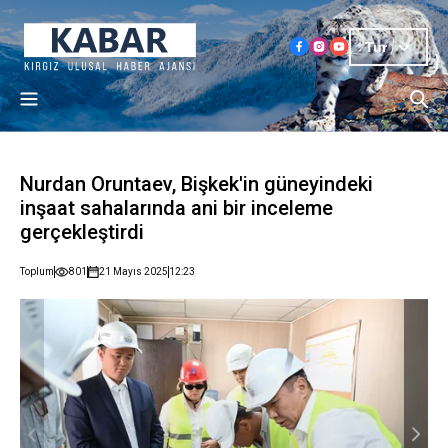
Tur
Nurdan Oruntaev, Bişkek'in güneyindeki
inşaat sahalarında ani bir inceleme
gerçekleştirdi
Toplum
801
21 Mayıs 2025
12:23