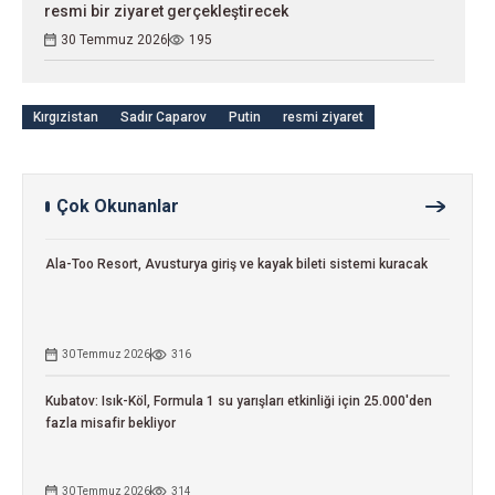
resmi bir ziyaret gerçekleştirecek
30 Temmuz 2026
195
Kırgızistan
Sadır Caparov
Putin
resmi ziyaret
Çok Okunanlar
Ala-Too Resort, Avusturya giriş ve kayak bileti sistemi kuracak
30 Temmuz 2026
316
Kubatov: Isık-Köl, Formula 1 su yarışları etkinliği için 25.000'den
fazla misafir bekliyor
30 Temmuz 2026
314