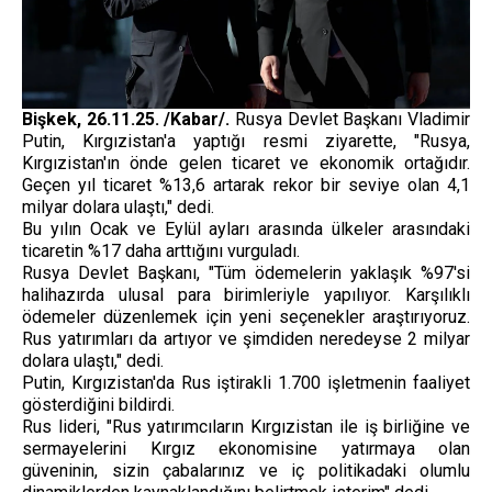
Bişkek, 26.11.25. /Kabar/.
Rusya Devlet Başkanı Vladimir
Putin, Kırgızistan'a yaptığı resmi ziyarette, "Rusya,
Kırgızistan'ın önde gelen ticaret ve ekonomik ortağıdır.
Geçen yıl ticaret %13,6 artarak rekor bir seviye olan 4,1
milyar dolara ulaştı," dedi.
Bu yılın Ocak ve Eylül ayları arasında ülkeler arasındaki
ticaretin %17 daha arttığını vurguladı.
Rusya Devlet Başkanı, "Tüm ödemelerin yaklaşık %97'si
halihazırda ulusal para birimleriyle yapılıyor. Karşılıklı
ödemeler düzenlemek için yeni seçenekler araştırıyoruz.
Rus yatırımları da artıyor ve şimdiden neredeyse 2 milyar
dolara ulaştı," dedi.
Putin, Kırgızistan'da Rus iştirakli 1.700 işletmenin faaliyet
gösterdiğini bildirdi.
Rus lideri, "Rus yatırımcıların Kırgızistan ile iş birliğine ve
sermayelerini Kırgız ekonomisine yatırmaya olan
güveninin, sizin çabalarınız ve iç politikadaki olumlu