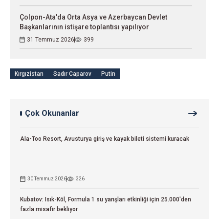
Çolpon-Ata'da Orta Asya ve Azerbaycan Devlet
Başkanlarının istişare toplantısı yapılıyor
31 Temmuz 2026
399
Kırgızistan
Sadır Caparov
Putin
Çok Okunanlar
Ala-Too Resort, Avusturya giriş ve kayak bileti sistemi kuracak
30 Temmuz 2026
326
Kubatov: Isık-Köl, Formula 1 su yarışları etkinliği için 25.000'den
fazla misafir bekliyor