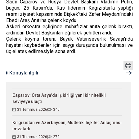
Sadır Caparov ve Rusya Devlet Başkanı Vladimir Putin,
bugün, 25 Kasım'da, Rus liderinin Kırgızistan'a yaptığı
resmi ziyaret kapsamında Bişkek'teki Zafer Meydanı'ndaki
Ebedi Ateş Anıtı'na çelenk koydu.
Askeri orkestra eşliğinde muhafızlar anıta çelenk bıraktı,
ardından Devlet Başkanları eğilerek şehitleri andı.
Çelenk koyma töreni, Büyük Vatanseverlik Savaşı'nda
hayatını kaybedenler için saygı duruşunda bulunulması ve
üç el ateş edilmesiyle sona erdi.
Konuyla ilgili
Caparov: Orta Asya'da iş birliği yeni bir nitelikli
seviyeye ulaştı
31 Temmuz 2026
340
Kırgızistan ve Azerbaycan, Müttefik İlişkiler Anlaşması
imzaladı
31 Temmuz 2026
272