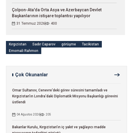
Çolpon-Ata'da Orta Asya ve Azerbaycan Devlet
Başkanlarının istişare toplantısı yapılıyor
31 Temmuz 2026
400
Kırgızistan
Sadır Caparov
görüşme
Tacikistan
Emomali Rahmon
Çok Okunanlar
Omar Sultanov, Cenevre'deki görev süresini tamamladı ve
Kırgızistan'ın Londra'daki Diplomatik Misyonu Başkanlığı görevini
üstlendi
04 Ağustos 2026
205
Bakanlar Kurulu, Kırgızistan'ın iç yakıt ve yağlayıcı madde
piyasasının tedarikini görüştü