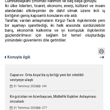
Cumhurbaşkanı Emomali Rahmon ile baş başa görüştü.
İki ülke liderleri, ticaret, ekonomi, enerji, kültürel ve insani
alanlardaki etkileşimler de dahil olmak üzere ikili iş
birliğinin geniş kapsamlı konularını ele aldı.
Taraflar, varılan anlaşmaların Kırgız-Tacik ilişkilerinde yeni
bir aşamayı işaretlediği, iki halk arasında sürdürülebilir
barış, ekonomik kalkınma ve iyi komşuluk ilişkilerinin
güçlendirilmesi için sağlam bir temel oluşturduğu
yönündeki güvenlerini dile getirdiler.
Konuyla ilgili
Caparov: Orta Asya'da iş birliği yeni bir nitelikli
seviyeye ulaştı
31 Temmuz 2026
341
Kırgızistan ve Azerbaycan, Müttefik İlişkiler Anlaşması
imzaladı
31 Temmuz 2026
277