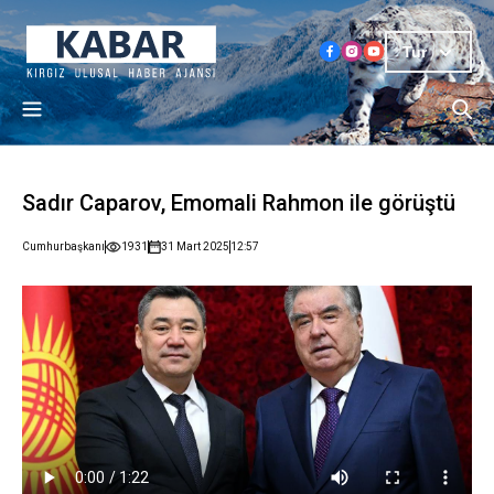
Tur
Sadır Caparov, Emomali Rahmon ile görüştü
Cumhurbaşkanı
1931
31 Mart 2025
12:57