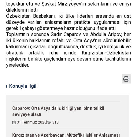
teşekkür etti ve Şavkat Mirziyoyev'in selamlarını ve en iyi
dileklerini iletti.
Özbekistan Başbakanı, iki ülke liderleri arasında en üst
düzeyde varılan anlaşmaların pratikte uygulanması için
gerekli çabayı göstermeye hazır olduğunu ifade etti.
Toplantının sonunda Sadır Caparov ve Abdulla Aripov, her
iki ülkenin halklarının refahı ve Orta Asya'nın sürdürülebilir
kalkınması çıkarları doğrultusunda, dostluk, iyi komşuluk ve
stratejik ortaklık ruhu içinde Kırgızistan-Özbekistan
ilişkilerini birlikte güçlendirmeye devam etme taahhütlerini
yinelediler.
Konuyla ilgili
Caparov: Orta Asya'da iş birliği yeni bir nitelikli
seviyeye ulaştı
31 Temmuz 2026
318
Kırgızistan ve Azerbaycan, Müttefik İlişkiler Anlaşması