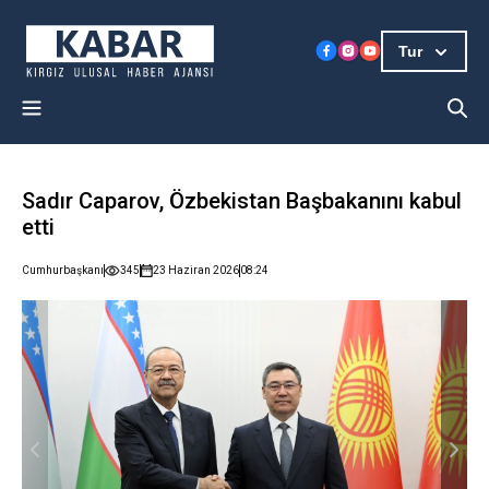
Tur
Sadır Caparov, Özbekistan Başbakanını kabul
etti
Cumhurbaşkanı
345
23 Haziran 2026
08:24