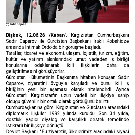
Kabar ajansı
Bişkek, 12.06.26 /Kabar/.
Kırgızistan Cumhurbaşkanı
Sadır Caparov ile Gürcistan Başbakanı Irakli Kobahidze
arasında Intımak Ordo'da bir görüşme başladı.
Taraflar, ticaret ve ekonomi, ulaşım, lojistik, turizm, eğitim,
kültür ve yatırım alanlarındaki umut vadeden iş birliği
konularına odaklanarak ikili ilişkilerin daha da
geliştirilmesini görüşüyorlar.
Gürcistan Hükümetinin Başkanına hitaben konuşan Sadır
Caparov, ziyaretini övgüyle karşıladı ve bunu ikili iş
birliğinin yeni bir aşaması olarak nitelendirdi. Ayrıca
Gürcistan'ı Kırgızistan'ın uzun vadeli bir ilişkiye sahip
olduğu güvenilir bir ortak olarak gördüğünü belirtti.
Cumhurbaşkanına göre, Kırgızistan ve Gürcistan arasındaki
diplomatik ilişkiler 1992 yılında kuruldu. Son 34 yılda,
dostluk, yapıcı diyalog ve karşılıklı destek temelinde
istikrarlı bir ilişkiye dönüştü.
Devlet Başkanı, "Bu ziyaretin, ülkelerimiz arasındaki siyasi