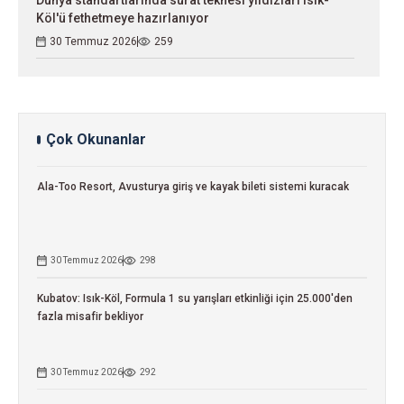
Dünya standartlarında sürat teknesi yıldızları Isık-
Köl'ü fethetmeye hazırlanıyor
30 Temmuz 2026
259
Çok Okunanlar
Ala-Too Resort, Avusturya giriş ve kayak bileti sistemi kuracak
30 Temmuz 2026
298
Kubatov: Isık-Köl, Formula 1 su yarışları etkinliği için 25.000'den
fazla misafir bekliyor
30 Temmuz 2026
292