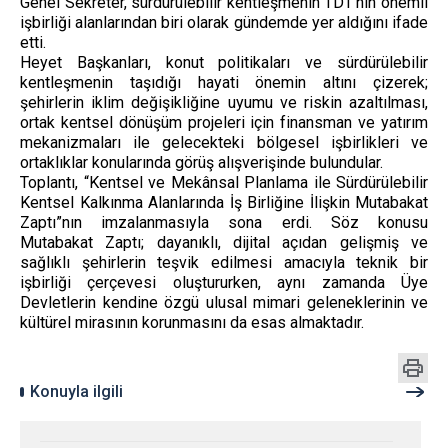
Genel Sekreter, sürdürülebilir kentleşmenin TDT’nin önemli
işbirliği alanlarından biri olarak gündemde yer aldığını ifade
etti.
Heyet Başkanları, konut politikaları ve sürdürülebilir
kentleşmenin taşıdığı hayati önemin altını çizerek;
şehirlerin iklim değişikliğine uyumu ve riskin azaltılması,
ortak kentsel dönüşüm projeleri için finansman ve yatırım
mekanizmaları ile gelecekteki bölgesel işbirlikleri ve
ortaklıklar konularında görüş alışverişinde bulundular.
Toplantı, “Kentsel ve Mekânsal Planlama ile Sürdürülebilir
Kentsel Kalkınma Alanlarında İş Birliğine İlişkin Mutabakat
Zaptı”nın imzalanmasıyla sona erdi. Söz konusu
Mutabakat Zaptı; dayanıklı, dijital açıdan gelişmiş ve
sağlıklı şehirlerin teşvik edilmesi amacıyla teknik bir
işbirliği çerçevesi oluştururken, aynı zamanda Üye
Devletlerin kendine özgü ulusal mimari geleneklerinin ve
kültürel mirasının korunmasını da esas almaktadır.
Konuyla ilgili