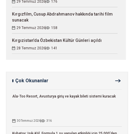
29 Temmuz 2026
176
Kırgızfilm, Cusup Abdrahmanov hakkında tarihi film
sunacak
29 Temmuz 2026
158
Kırgızistan'da Özbekistan Kültür Günleri açıldı
28 Temmuz 2026
141
Çok Okunanlar
Ala-Too Resort, Avusturya giriş ve kayak bileti sistemi kuracak
30 Temmuz 2026
316
Kubatov: Isık-Köl, Formula 1 su yarışları etkinliği için 25.000'den