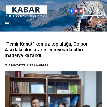
Tur
"Temir Kanat" komuz topluluğu, Çolpon-
Ata'daki uluslararası yarışmada altın
madalya kazandı
Kültür
299
03 Temmuz 2026
08:36