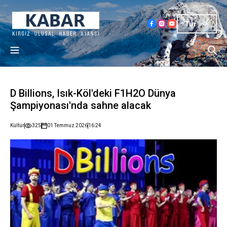
Tur
D Billions, Isık-Köl'deki F1H2O Dünya
Şampiyonası'nda sahne alacak
Kültür
325
01 Temmuz 2026
16:24