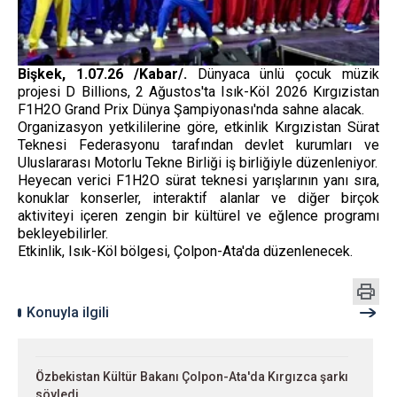
Bişkek, 1.07.26 /Kabar/.
Dünyaca ünlü çocuk müzik
projesi D Billions, 2 Ağustos'ta Isık-Köl 2026 Kırgızistan
F1H2O Grand Prix Dünya Şampiyonası'nda sahne alacak.
Organizasyon yetkililerine göre, etkinlik Kırgızistan Sürat
Teknesi Federasyonu tarafından devlet kurumları ve
Uluslararası Motorlu Tekne Birliği iş birliğiyle düzenleniyor.
Heyecan verici F1H2O sürat teknesi yarışlarının yanı sıra,
konuklar konserler, interaktif alanlar ve diğer birçok
aktiviteyi içeren zengin bir kültürel ve eğlence programı
bekleyebilirler.
Etkinlik, Isık-Köl bölgesi, Çolpon-Ata'da düzenlenecek.
Konuyla ilgili
Özbekistan Kültür Bakanı Çolpon-Ata'da Kırgızca şarkı
söyledi