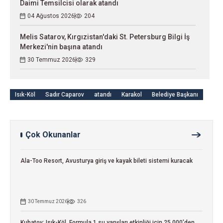
Daimi Temsilcisi olarak atandı
04 Ağustos 2026
204
Melis Satarov, Kırgızistan'daki St. Petersburg Bilgi İş
Merkezi'nin başına atandı
30 Temmuz 2026
329
Isık-Köl
Sadır Caparov
atandı
Karakol
Belediye Başkanı
Çok Okunanlar
Ala-Too Resort, Avusturya giriş ve kayak bileti sistemi kuracak
30 Temmuz 2026
326
Kubatov: Isık-Köl, Formula 1 su yarışları etkinliği için 25.000'den