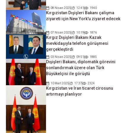
08 Nisan 2025
12:41
1940
Kırgızistan Dışişleri Bakanı çalişma
ziyareti için New York'u ziyaret edecek
07 Nisan 2025
10:19
1876
Kırgız Dışişleri Bakanı Kazak
mevkidaşıyla telefon görüşmesi
gerçekleştirdi
03 Nisan 2025
09:51
1885
Dışişleri Bakanı, diplomatik görevini
sonlandırmak üzere olan Türk
Büyükelçisi ile görüştü
10 Mart 2025
17:37
2324
Kırgızistan ve İran ticaret cirosunu
artırmayı planlıyor