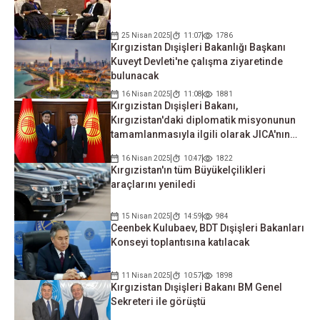
25 Nisan 2025
11:07
1786
Kırgızistan Dışişleri Bakanlığı Başkanı
Kuveyt Devleti'ne çalışma ziyaretinde
bulunacak
16 Nisan 2025
11:08
1881
Kırgızistan Dışişleri Bakanı,
Kırgızistan'daki diplomatik misyonunun
tamamlanmasıyla ilgili olarak JICA'nın
daimi temsilcisini kabul etti
16 Nisan 2025
10:47
1822
Kırgızistan'ın tüm Büyükelçilikleri
araçlarını yeniledi
15 Nisan 2025
14:59
984
Ceenbek Kulubaev, BDT Dışişleri Bakanları
Konseyi toplantısına katılacak
11 Nisan 2025
10:57
1898
Kırgızistan Dışişleri Bakanı BM Genel
Sekreteri ile görüştü