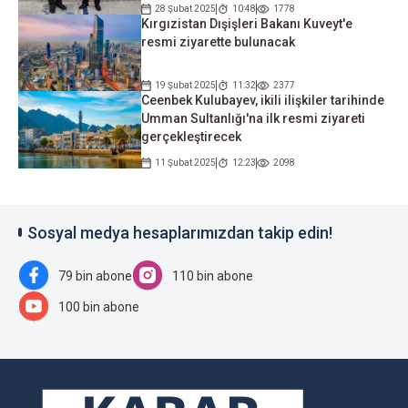
28 Şubat 2025
10:48
1778
Kırgızistan Dışişleri Bakanı Kuveyt'e
resmi ziyarette bulunacak
19 Şubat 2025
11:32
2377
Ceenbek Kulubayev, ikili ilişkiler tarihinde
Umman Sultanlığı'na ilk resmi ziyareti
gerçekleştirecek
11 Şubat 2025
12:23
2098
Sosyal medya hesaplarımızdan takip edin!
79 bin abone
110 bin abone
100 bin abone