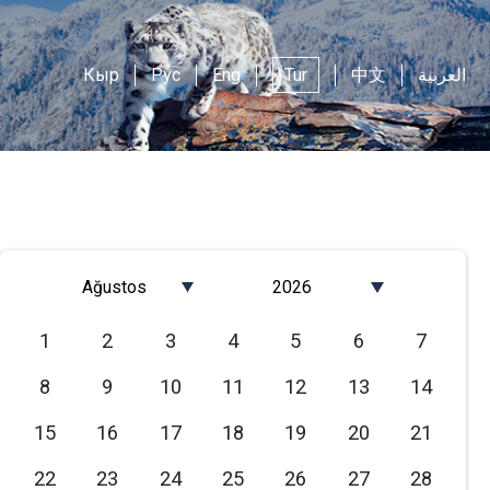
Кыр
Рус
Eng
Tur
中文
العربية
Ağustos
2026
Январь
2026
1
2
3
4
5
6
7
Февраль
2025
8
9
10
11
12
13
14
Март
2024
Апрель
2023
15
16
17
18
19
20
21
Май
2022
22
23
24
25
26
27
28