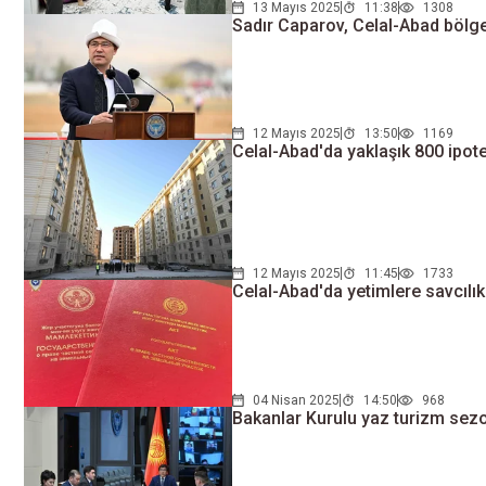
13 Mayıs 2025
11:38
1308
Sadır Caparov, Celal-Abad bölg
12 Mayıs 2025
13:50
1169
Celal-Abad'da yaklaşık 800 ipote
12 Mayıs 2025
11:45
1733
Celal-Abad'da yetimlere savcılık
04 Nisan 2025
14:50
968
Bakanlar Kurulu yaz turizm sezo