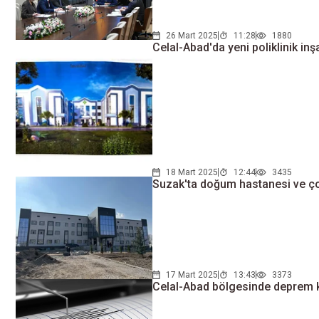
26 Mart 2025
11:28
1880
Celal-Abad'da yeni poliklinik inş
18 Mart 2025
12:44
3435
Suzak'ta doğum hastanesi ve ç
17 Mart 2025
13:43
3373
Celal-Abad bölgesinde deprem k