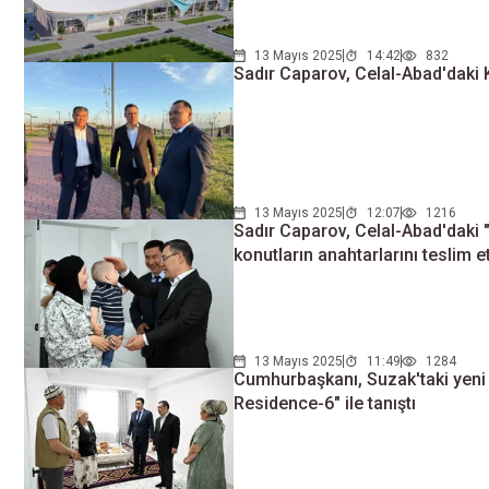
13 Mayıs 2025
14:42
832
Sadır Caparov, Celal-Abad'daki K
13 Mayıs 2025
12:07
1216
Sadır Caparov, Celal-Abad'daki
konutların anahtarlarını teslim et
13 Mayıs 2025
11:49
1284
Cumhurbaşkanı, Suzak'taki yen
Residence-6" ile tanıştı