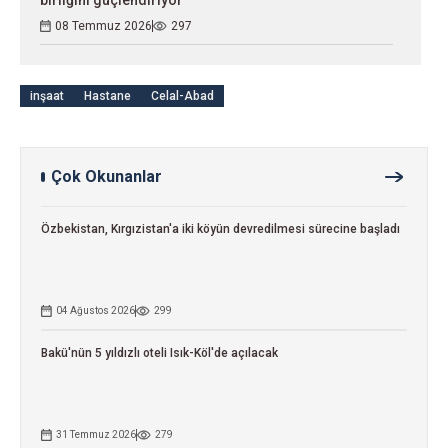
birliğini güçlendiriyor
08 Temmuz 2026
297
inşaat
Hastane
Celal-Abad
Çok Okunanlar
Özbekistan, Kırgızistan'a iki köyün devredilmesi sürecine başladı
04 Ağustos 2026
299
Bakü'nün 5 yıldızlı oteli Isık-Köl'de açılacak
31 Temmuz 2026
279