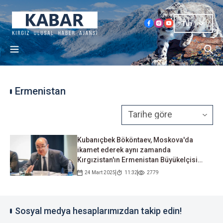
Tur
Ermenistan
Kubanıçbek Bököntaev, Moskova'da
ikamet ederek aynı zamanda
Kırgızistan'ın Ermenistan Büyükelçisi
olarak atandı
24 Mart 2025
11:32
2779
Sosyal medya hesaplarımızdan takip edin!