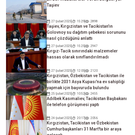
Taşiev
27 Şubat 2025
15:29
2898
Taşiev, Kırgızistan ve Tacikistan'ın
Golovnoy su dağıtım şebekesi sorununu
nasıl çözdüğünü anlattı
27 Şubat 2025
15:25
2947
Kırgız-Tacik sınırındaki malzemeler
hassas olarak sınıflandırılmadı
27 Şubat 2025
12:05
2120
Kırgızistan, Özbekistan ve Tacikistan ile
birlikte 2031 Asya Kupası'na ev sahipliği
yapmak için başvuruda bulundu
25 Şubat 2025
10:52
2455
Adılbek Kasımaliev, Tacikistan Başbakanı
ile telefon görüşmesi yaptı
24 Şubat 2025
20:17
2056
Kırgızistan, Tacikistan ve Özbekistan
Cumhurbaşkanları 31 Mart'ta bir araya