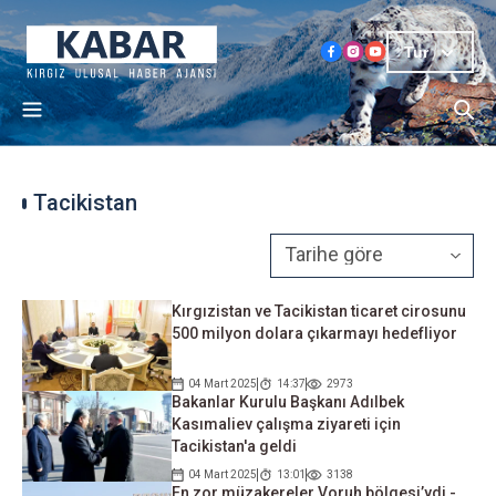
Tur
Tacikistan
Kırgızistan ve Tacikistan ticaret cirosunu
500 milyon dolara çıkarmayı hedefliyor
04 Mart 2025
14:37
2973
Bakanlar Kurulu Başkanı Adılbek
Kasımaliev çalışma ziyareti için
Tacikistan'a geldi
04 Mart 2025
13:01
3138
En zor müzakereler Voruh bölgesi’ydi -