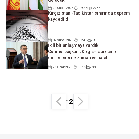
gelecek
24 Şubat 2025
19:26
2335
Kırgızistan -Tacikistan sınırında deprem
kaydedildi
07 Şubat 2025
12:40
971
İkili bir anlaşmaya vardık.
Cumhurbaşkanı, Kırgız-Tacik sınır
sorununun ne zaman ve nasıl
çözüleceğini açıkladı
28 Ocak 2025
11:52
8813
2
1