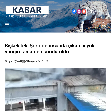
Tur
Bişkek'teki Şoro deposunda çıkan büyük
yangın tamamen söndürüldü
Olaylar
428
29 Mayıs 2026
10:33