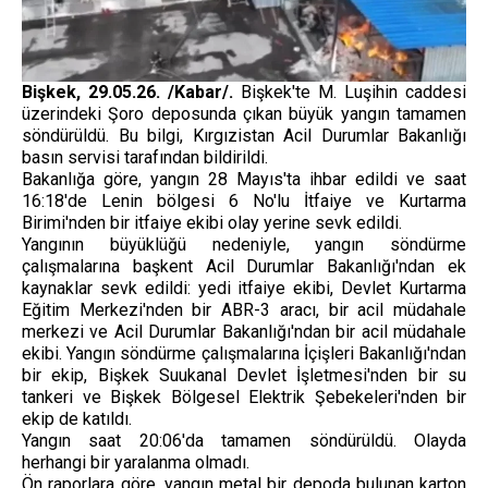
Bişkek, 29.05.26. /Kabar/.
Bişkek'te M. Luşihin caddesi
üzerindeki Şoro deposunda çıkan büyük yangın tamamen
söndürüldü. Bu bilgi, Kırgızistan Acil Durumlar Bakanlığı
basın servisi tarafından bildirildi.
Bakanlığa göre, yangın 28 Mayıs'ta ihbar edildi ve saat
16:18'de Lenin bölgesi 6 No'lu İtfaiye ve Kurtarma
Birimi'nden bir itfaiye ekibi olay yerine sevk edildi.
Yangının büyüklüğü nedeniyle, yangın söndürme
çalışmalarına başkent Acil Durumlar Bakanlığı'ndan ek
kaynaklar sevk edildi: yedi itfaiye ekibi, Devlet Kurtarma
Eğitim Merkezi'nden bir ABR-3 aracı, bir acil müdahale
merkezi ve Acil Durumlar Bakanlığı'ndan bir acil müdahale
ekibi. Yangın söndürme çalışmalarına İçişleri Bakanlığı'ndan
bir ekip, Bişkek Suukanal Devlet İşletmesi'nden bir su
tankeri ve Bişkek Bölgesel Elektrik Şebekeleri'nden bir
ekip de katıldı.
Yangın saat 20:06'da tamamen söndürüldü. Olayda
herhangi bir yaralanma olmadı.
Ön raporlara göre, yangın metal bir depoda bulunan karton