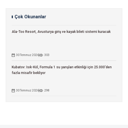
Çok Okunanlar
Ala-Too Resort, Avusturya giriş ve kayak bileti sistemi kuracak
30 Temmuz 2026
303
Kubatov: Isık-Köl, Formula 1 su yarışları etkinliği için 25.000'den
fazla misafir bekliyor
30 Temmuz 2026
298