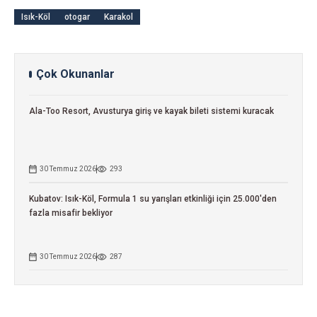
Isık-Köl
otogar
Karakol
Çok Okunanlar
Ala-Too Resort, Avusturya giriş ve kayak bileti sistemi kuracak
30 Temmuz 2026
293
Kubatov: Isık-Köl, Formula 1 su yarışları etkinliği için 25.000'den
fazla misafir bekliyor
30 Temmuz 2026
287