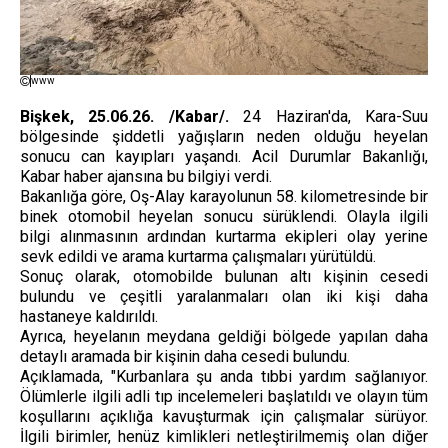
www
Bişkek, 25.06.26. /Kabar/.
24 Haziran'da, Kara-Suu
bölgesinde şiddetli yağışların neden olduğu heyelan
sonucu can kayıpları yaşandı. Acil Durumlar Bakanlığı,
Kabar haber ajansına bu bilgiyi verdi.
Bakanlığa göre, Oş-Alay karayolunun 58. kilometresinde bir
binek otomobil heyelan sonucu sürüklendi. Olayla ilgili
bilgi alınmasının ardından kurtarma ekipleri olay yerine
sevk edildi ve arama kurtarma çalışmaları yürütüldü.
Sonuç olarak, otomobilde bulunan altı kişinin cesedi
bulundu ve çeşitli yaralanmaları olan iki kişi daha
hastaneye kaldırıldı.
Ayrıca, heyelanın meydana geldiği bölgede yapılan daha
detaylı aramada bir kişinin daha cesedi bulundu.
Açıklamada, "Kurbanlara şu anda tıbbi yardım sağlanıyor.
Ölümlerle ilgili adli tıp incelemeleri başlatıldı ve olayın tüm
koşullarını açıklığa kavuşturmak için çalışmalar sürüyor.
İlgili birimler, henüz kimlikleri netleştirilmemiş olan diğer