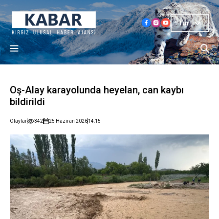
Tur
Oş-Alay karayolunda heyelan, can kaybı
bildirildi
Olaylar
342
25 Haziran 2026
14:15