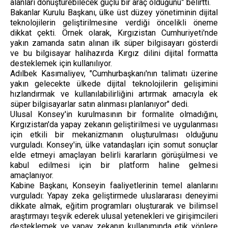
alanları dönüştürebilecek güçlü bir araç olduğunu” belirtti.
Bakanlar Kurulu Başkanı, ülke üst düzey yönetiminin dijital
teknolojilerin geliştirilmesine verdiği öncelikli öneme
dikkat çekti. Örnek olarak, Kırgızistan Cumhuriyeti'nde
yakın zamanda satın alınan ilk süper bilgisayarı gösterdi
ve bu bilgisayar halihazırda Kırgız dilini dijital formatta
desteklemek için kullanılıyor.
Adılbek Kasımaliyev, "Cumhurbaşkanı'nın talimatı üzerine
yakın gelecekte ülkede dijital teknolojilerin gelişimini
hızlandırmak ve kullanılabilirliğini artırmak amacıyla ek
süper bilgisayarlar satın alınması planlanıyor" dedi.
Ulusal Konsey'in kurulmasının bir formalite olmadığını,
Kırgızistan'da yapay zekanın geliştirilmesi ve uygulanması
için etkili bir mekanizmanın oluşturulması olduğunu
vurguladı. Konsey'in, ülke vatandaşları için somut sonuçlar
elde etmeyi amaçlayan belirli kararların görüşülmesi ve
kabul edilmesi için bir platform haline gelmesi
amaçlanıyor.
Kabine Başkanı, Konseyin faaliyetlerinin temel alanlarını
vurguladı: Yapay zeka geliştirmede uluslararası deneyimi
dikkate almak, eğitim programları oluşturarak ve bilimsel
araştırmayı teşvik ederek ulusal yetenekleri ve girişimcileri
desteklemek ve yapay zekanın kullanımında etik yönlere