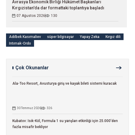
Avrasya Ekonomik Birliği Hükümet Başkanları
Kırgızistan'da dar formattaki toplantıya başladı
07 Ağustos 2026
130
Adılbek Kasımaliev
süper bilgisayar
Yapay Zeka
Kırgız dili
Intımak-Ordo
Çok Okunanlar
Ala-Too Resort, Avusturya giriş ve kayak bileti sistemi kuracak
30 Temmuz 2026
326
Kubatov: Isık-Köl, Formula 1 su yarışları etkinliği için 25.000'den
fazla misafir bekliyor