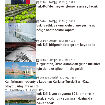
12 Mart 2025
12:15
2996
Isık-Köl'de meyve işleme tesisi açılacak
06 Mart 2025
11:23
2816
Eski Sağlık Bakanı, geliştirme yerine üç
bölge hastanesini kapattı
05 Mart 2025
15:25
4000
Isık-Köl bölgesinde deprem kaydedildi
03 Mart 2025
14:27
4297
Kırgızistan, Özbekistan'dan gelen turistler
için daha erişilebilir hale geldi
26 Şubat 2025
13:23
3697
Kar fırtınası nedeniyle kapanan Karkıra-Turuk-Sarı-Caz
otoyolu ulaşıma açıldı
13 Şubat 2025
12:07
1070
Isık-Köl kıyısı boyunca 19 kilometrelik
bisiklet yolunun yapımına ilkbaharda
başlanacak