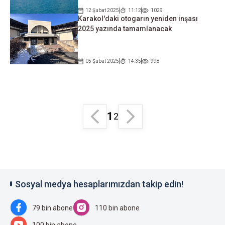
12 Şubat 2025
11:12
1029
Karakol'daki otogarın yeniden inşası
2025 yazında tamamlanacak
05 Şubat 2025
14:35
998
1
2
Sosyal medya hesaplarımızdan takip edin!
79 bin abone
110 bin abone
100 bin abone