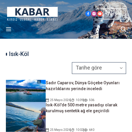
Tur
Isık-Köl
Sadır Caparov, Dünya Göçebe Oyunları
hazırlıklarını yerinde inceledi
25 Mayıs 2026
10:39
506
Isık-Köl'de 500 metre yasadışı olarak
kurulmuş sentetik ağ ele geçirildi
25 Mayıs 2026
10:02
640