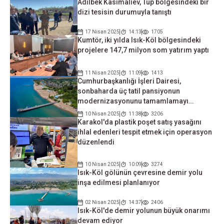
Adılbek Kasımaliev, Tüp bölgesindeki bir
dizi tesisin durumuyla tanıştı
17 Nisan 2025
14:13
1705
Kumtör, iki yılda Isık-Köl bölgesindeki
projelere 147,7 milyon som yatırım yaptı
11 Nisan 2025
11:09
1413
Cumhurbaşkanlığı İşleri Dairesi,
sonbaharda üç tatil pansiyonun
modernizasyonunu tamamlamayı
planlıyor
10 Nisan 2025
11:38
3206
Karakol'da plastik poşet satış yasağını
ihlal edenleri tespit etmek için operasyon
düzenlendi
10 Nisan 2025
10:09
3274
Isık-Köl gölünün çevresine demir yolu
inşa edilmesi planlanıyor
02 Nisan 2025
14:37
2406
Isık-Köl'de demir yolunun büyük onarımı
devam ediyor