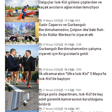
Dalgıçlar Isık-Köl gölünü çöplerden ve
kaçak avcıların ağlarından temizliyor
14 Mayıs 2025
15:51
843
Sadır Caparov ve Gurbangulı
Berdimuhamedov, Çolpon-Ata'daki Ruh-
Ordo Kültür Merkezi'ni ziyaret etti
23 Nisan 2025
09:24
1209
Gurbangulı Berdimuhamedov çalışma
ziyareti için Kırgızistan'a geldi
23 Nisan 2025
08:43
1295
İlk ultramaraton "Ultra Isık-Köl" 5 Mayıs'ta
Isık-Köl'de başlıyor
21 Nisan 2025
11:41
1961
Bölge polis departmanı, Isık-Köl'de kaç
adet güvenlik kamerasının kurulduğunu
bildirdi
21 Nisan 2025
09:44
987