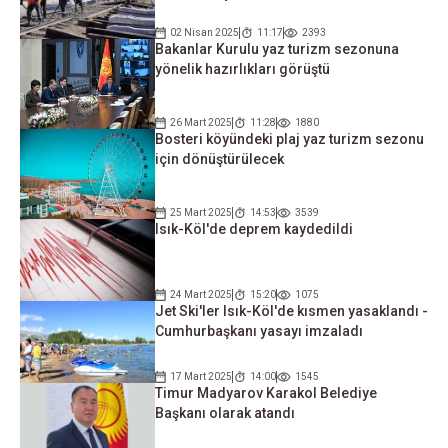
02 Nisan 2025
11:17
2393
Bakanlar Kurulu yaz turizm sezonuna
yönelik hazırlıkları görüştü
26 Mart 2025
11:28
1880
Bosteri köyündeki plaj yaz turizm sezonu
için dönüştürülecek
25 Mart 2025
14:53
3539
Isık-Köl'de deprem kaydedildi
24 Mart 2025
15:20
1075
Jet Ski'ler Isık-Köl'de kısmen yasaklandı -
Cumhurbaşkanı yasayı imzaladı
17 Mart 2025
14:00
1545
Timur Madyarov Karakol Belediye
Başkanı olarak atandı